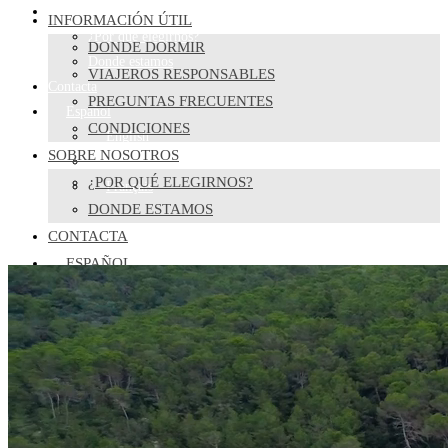
Sobre nosotros
INFORMACIÓN ÚTIL
¿Por qué elegirnos?
DONDE DORMIR
Donde estamos
VIAJEROS RESPONSABLES
Contacta
PREGUNTAS FRECUENTES
Español
CONDICIONES
English
SOBRE NOSOTROS
Català
¿POR QUÉ ELEGIRNOS?
Français
DONDE ESTAMOS
CONTACTA
ESPAÑOL
ENGLISH
CATALÀ
FRANÇAIS
ALTERNAR BÚSQUEDA DE LA WEB