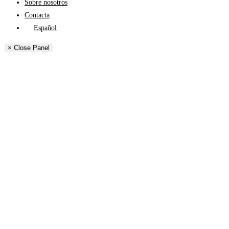
Sobre nosotros
Contacta
Español
English
× Close Panel
Català
Français