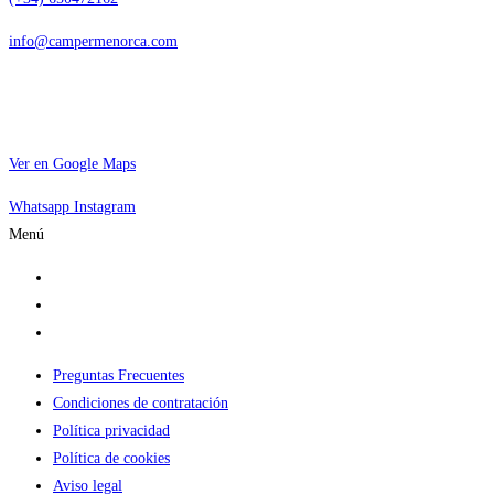
info@campermenorca.com
Ver en Google Maps
Whatsapp
Instagram
Menú
Alquilar camper
Por qué elegirnos
Dónde dormir
Preguntas Frecuentes
Condiciones de contratación
Política privacidad
Política de cookies
Aviso legal