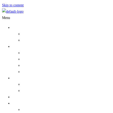
Skip to content
Menu
Louer
Camper van
Les tarifs
Information utile
Où dormir
Voyageurs responsables
Foire aux questions
Termes et conditions
À PROPOS DE NOUS
Pourquoi nous choisir?
Où sommes-nous
Contact
Français
English