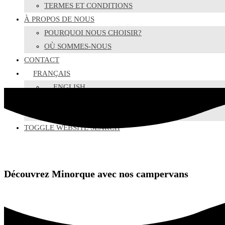
TERMES ET CONDITIONS
À PROPOS DE NOUS
POURQUOI NOUS CHOISIR?
OÙ SOMMES-NOUS
CONTACT
FRANÇAIS
ENGLISH
ESPAÑOL
CATALÀ
TOGGLE WEBSITE SEARCH
Découvrez Minorque avec nos campervans