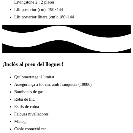
Livingstone 2 : 2 places
Llit posterior (cm): 190×144.
Llit posterior llitera (cm): 186×144
¡Inclòs al preu del lloguer!
Quilometratge il·limitat
Assegurança a tot risc amb franquícia (1000€)
Bombones de gas.
Roba de llit.
Estris de cuina.
Falques nivelladores.
Mànega.
Cable connexió red.