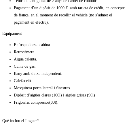
Tenir una antiguitat de 2 anys de carnet de conduir.
Pagament d’un dipòsit de 1000 € amb tarjeta de crèdit, en concepte
de fiança, en el moment de recollir el vehicle (no s’admet el
pagament en efectiu).
Equipament
Enfosquidors a cabina.
Retrocàmera.
Aigua calenta.
Cuina de gas.
Bany amb dutxa independent.
Calefacció.
Mosquitera porta lateral i finestres.
Dipòsit d’aigües clares (100l) i aigües grises (90l)
Frigorífic compressor(80l).
Què inclou el lloguer?