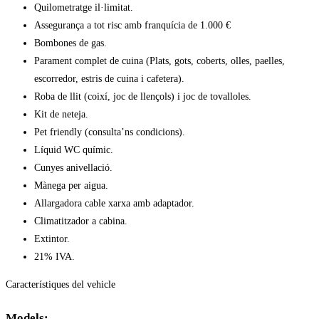
Quilometratge il·limitat.
Assegurança a tot risc amb franquícia de 1.000 €
Bombones de gas.
Parament complet de cuina (Plats, gots, coberts, olles, paelles,
escorredor, estris de cuina i cafetera).
Roba de llit (coixí, joc de llençols) i joc de tovalloles.
Kit de neteja.
Pet friendly (consulta’ns condicions).
Líquid WC químic.
Cunyes anivellació.
Mànega per aigua.
Allargadora cable xarxa amb adaptador.
Climatitzador a cabina.
Extintor.
21% IVA.
Característiques del vehicle
Models: