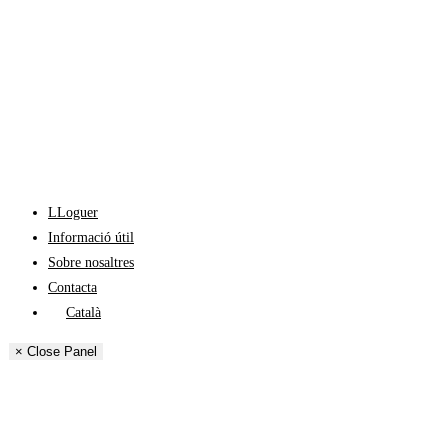
LLoguer
Informació útil
Sobre nosaltres
Contacta
Català
English
× Close Panel
Español
Français