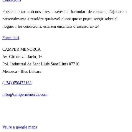
Condicions
Pots contactar amb nosaltres a través del formulari de contacte, t’ajudarem
personalmente a resoldre qualsevol dubte que et pugui sorgir sobre el
lloguer i les condicions, estarem encantats d’assessorar-te!
Formulari
CAMPER MENORCA
Av. Circumval·lació, 16
Pol. Industrial de Sant Lluís Sant Lluís 07710
Menorca - Illes Balears
(+34) 650472162
info@campermenorca.com
Veure a google maps