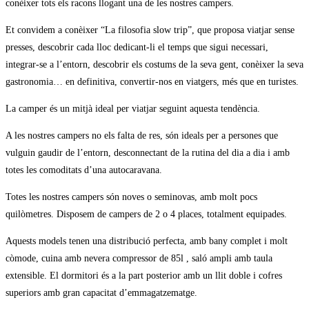
conèixer tots els racons llogant una de les nostres campers.
Et convidem a conèixer “La filosofia slow trip”, que proposa viatjar sense
presses, descobrir cada lloc dedicant-li el temps que sigui necessari,
integrar-se a l’entorn, descobrir els costums de la seva gent, conèixer la seva
gastronomia… en definitiva, convertir-nos en viatgers, més que en turistes.
La camper és un mitjà ideal per viatjar seguint aquesta tendència.
A les nostres campers no els falta de res, són ideals per a persones que
vulguin gaudir de l’entorn, desconnectant de la rutina del dia a dia i amb
totes les comoditats d’una autocaravana.
Totes les nostres campers són noves o seminovas, amb molt pocs
quilòmetres. Disposem de campers de 2 o 4 places, totalment equipades.
Aquests models tenen una distribució perfecta, amb bany complet i molt
còmode, cuina amb nevera compressor de 85l , saló ampli amb taula
extensible. El dormitori és a la part posterior amb un llit doble i cofres
superiors amb gran capacitat d’emmagatzematge.