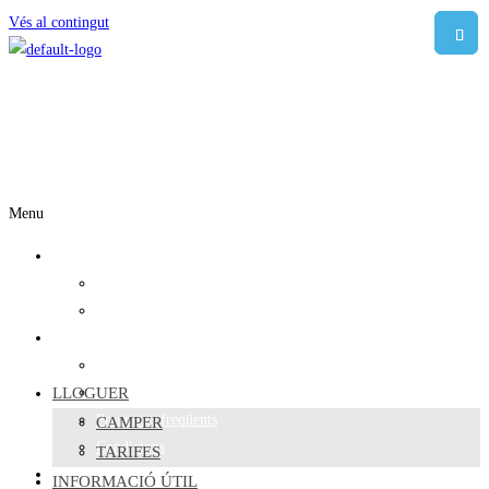
Vés al contingut
Menu
LLoguer
Camper
Tarifes
Informació útil
On dormir
LLOGUER
Viatgers responsables
Preguntes freqüents
CAMPER
Condicions
TARIFES
Sobre nosaltres
INFORMACIÓ ÚTIL