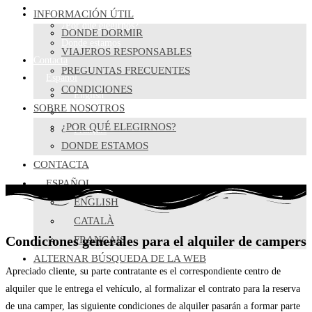
Sobre nosotros
INFORMACIÓN ÚTIL
¿Por qué elegirnos?
DONDE DORMIR
Donde estamos
VIAJEROS RESPONSABLES
Contacta
PREGUNTAS FRECUENTES
Español
CONDICIONES
English
SOBRE NOSOTROS
Català
¿POR QUÉ ELEGIRNOS?
Français
DONDE ESTAMOS
CONTACTA
ESPAÑOL
ENGLISH
CATALÀ
Condiciones generales para el alquiler de campers
FRANÇAIS
ALTERNAR BÚSQUEDA DE LA WEB
Apreciado cliente, su parte contratante es el correspondiente centro de
alquiler que le entrega el vehículo, al formalizar el contrato para la reserva
de una camper, las siguiente condiciones de alquiler pasarán a formar parte