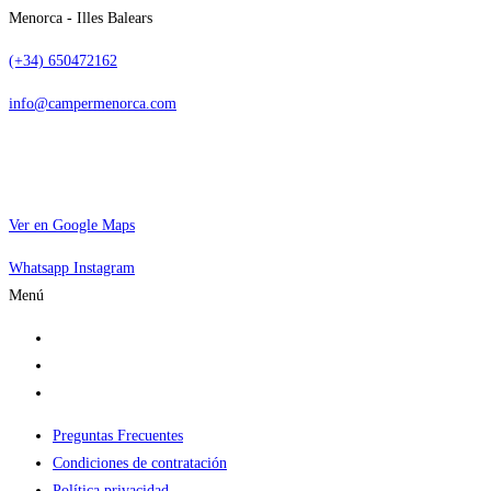
Menorca - Illes Balears
(+34) 650472162
info@campermenorca.com
Ver en Google Maps
Whatsapp
Instagram
Menú
Alquilar camper
Por qué elegirnos
Dónde dormir
Preguntas Frecuentes
Condiciones de contratación
Política privacidad