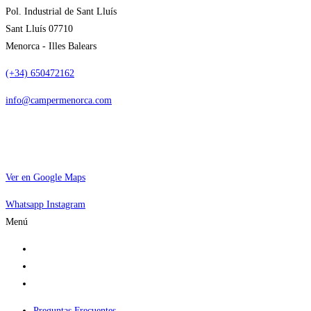
Pol. Industrial de Sant Lluís
Sant Lluís 07710
Menorca - Illes Balears
(+34) 650472162
info@campermenorca.com
Ver en Google Maps
Whatsapp
Instagram
Menú
Alquilar camper
Por qué elegirnos
Dónde dormir
Preguntas Frecuentes