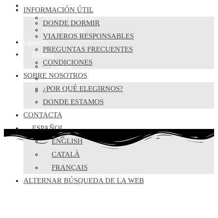
Sobre nosotros
INFORMACIÓN ÚTIL
¿Por qué elegirnos?
DONDE DORMIR
Donde estamos
VIAJEROS RESPONSABLES
Contacta
PREGUNTAS FRECUENTES
Español
CONDICIONES
English
SOBRE NOSOTROS
Català
¿POR QUÉ ELEGIRNOS?
Français
DONDE ESTAMOS
CONTACTA
ESPAÑOL
ENGLISH
CATALÀ
FRANÇAIS
ALTERNAR BÚSQUEDA DE LA WEB