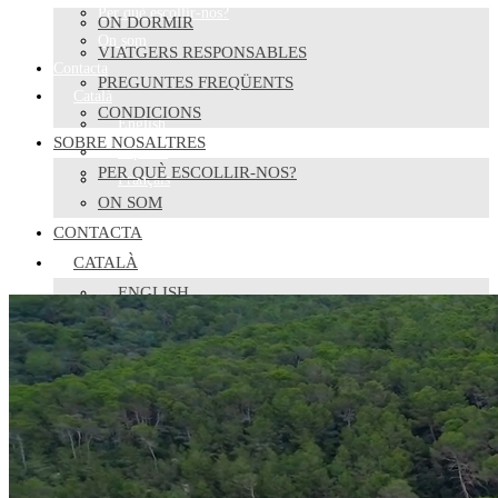
Per què escollir-nos?
ON DORMIR
On som
VIATGERS RESPONSABLES
Contacta
PREGUNTES FREQÜENTS
Català
CONDICIONS
English
SOBRE NOSALTRES
Español
PER QUÈ ESCOLLIR-NOS?
Français
ON SOM
CONTACTA
CATALÀ
ENGLISH
ESPAÑOL
FRANÇAIS
ALTERNA LA CERCA AL LLOC WEB