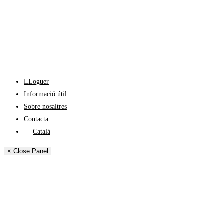
LLoguer
Informació útil
Sobre nosaltres
Contacta
Català
English
× Close Panel
Español
Français