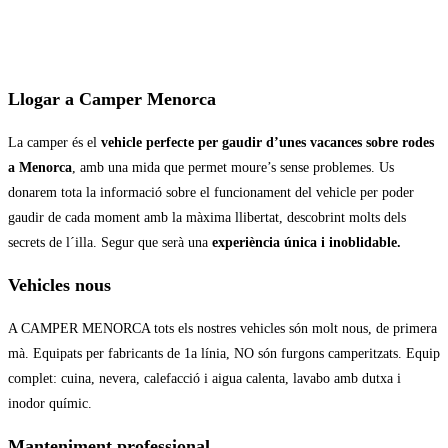
Llogar a Camper Menorca
La camper és el
vehicle perfecte per gaudir d’unes vacances sobre rodes
a Menorca
, amb una mida que permet moure’s sense problemes. Us
donarem
tota la informació sobre el funcionament del vehicle per poder
gaudir de cada moment amb la màxima llibertat, descobrint molts dels
secrets de l´illa. Segur que serà una
experiència única i inoblidable.
Vehicles nous
A CAMPER MENORCA tots els nostres vehicles són molt nous, de primera
mà. Equipats per fabricants de 1a línia, NO són ​​furgons camperitzats. Equip
complet: cuina, nevera, calefacció i aigua calenta, lavabo amb dutxa i
inodor químic.
Manteniment professional