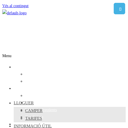
Vés al contingut
Menu
LLoguer
Camper
Tarifes
Informació útil
On dormir
LLOGUER
Viatgers responsables
Preguntes freqüents
CAMPER
Condicions
TARIFES
Sobre nosaltres
INFORMACIÓ ÚTIL